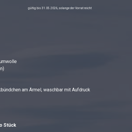
gültig bis 31.05.2026, solange der Vorrat reicht
aumwolle
n)
ickbündchen am Ärmel, waschbar mit Aufdruck
ro Stück